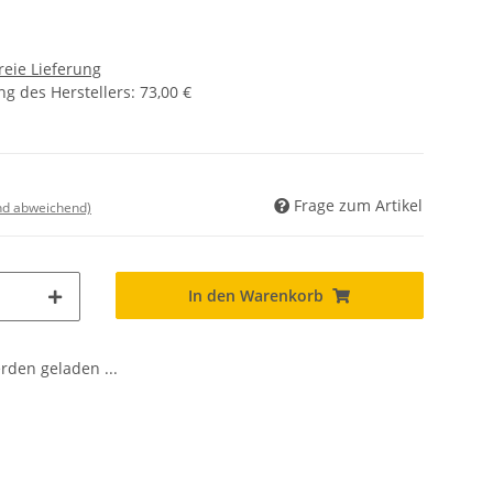
reie Lieferung
g des Herstellers
:
73,00 €
Frage zum Artikel
nd abweichend)
In den Warenkorb
den geladen ...