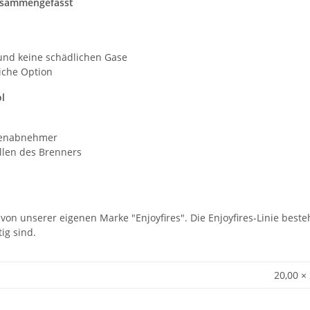
zusammengefasst
nd keine schädlichen Gase
iche Option
l
mmenabnehmer
llen des Brenners
 von unserer eigenen Marke "Enjoyfires". Die Enjoyfires-Linie best
ig sind.
20,00 ×