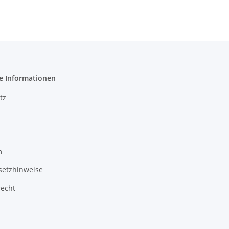
e Informationen
tz
m
setzhinweise
recht